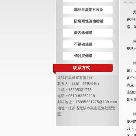
非标异型钢衬设备
无锡
锡洛
防腐耐蚀运输槽罐
路、
聚丙烯储罐
伟星
不锈钢储罐
规格
钢衬胶储罐
伟星
联系方式
罐）
无锡伟星储罐有限公司
多个
联系人：杭星（销售经理）
有立
手机：15895331775
应罐
电话：0510-83252118
钢衬
邮箱地址：15895331775@139.com
地址：江苏省无锡市惠山区洛社配套
区
伟星
使用
以上