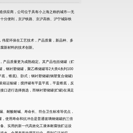
造供应商，公司位于具有小上海之称的城市—无
通十分便利，京沪铁路、京沪高铁、沪宁城际铁
。
，伟星环保在工艺技术，产品质量，新品种、多
防腐新材料的技术创新。
，产品质量更为成熟稳定。其产品包括储罐（贮
，钢衬塑储罐，聚乙稀储罐等2大类4糸列100
平底，锥底)、卧式；钢衬塑储罐(钢塑复合储罐)
集装箱运输罐；搅拌罐有平盖平底，平盖锥底，反
接口进行选择挑选，而钢衬塑储罐(贮罐)在满足
漏、耐酸耐碱、寿命长、符合卫生标准等优点，
储罐，使用寿命和抗冲击是普通玻璃钢储罐的三倍
设备、实用的新一代高效化工液体耐腐蚀贮运设