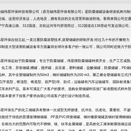
伟星环保科技有限公司（原无锡伟星环保有限公司）是防腐储罐设备研发机构与制
社镇。这里经济发达，人杰地灵，拥有良好的文化背景和旅游胜地。客商来我公司交
沪宁高速公路、312国道、京杭运河等均穿境而过，312国道在138里处可直达我公司
环保自创立起,一直注重防腐滚塑技术,滚塑储罐的研制开发.经过几十年的不懈努力
和制造大型滚塑机械设备等方面赢得全球许多客户的一致认可，我公司同时还致力于
环保起始于防腐储罐，专注于防腐储罐，伟星牌防腐储罐种类齐全，生产工艺成熟
，化工塔，异形储罐,槽罐，搅拌罐，反应釜，塑料储罐，盐酸储罐，防腐储罐，PE储罐
品种。其中全塑储罐制作为50m3，钢衬储罐制作为200 m3。聚乙烯全塑储罐有立式(
式(平底型，锥顶型、锥底型、葫芦型)等、卧式；运输罐有汽车运输罐车、国际标准
式等糸列产品。基本可满足广大客户的要求。选购全塑储罐时应按厂标准图纸式样外型
塑基本要求下按客户要求由我公司或客户进行设计制造而成。
环保生产的化工储罐具有整体一次成型无焊接缝、抗冲击、抗老化、重量轻、不渗
性能优于传统的普通玻璃钢储罐、PP及PVC焊接储罐、钢衬橡胶储罐及钢衬玻璃钢
，在相当大的范围内可取代不锈钢、镍、钛等金属储罐，是高效化工液体耐腐蚀储运