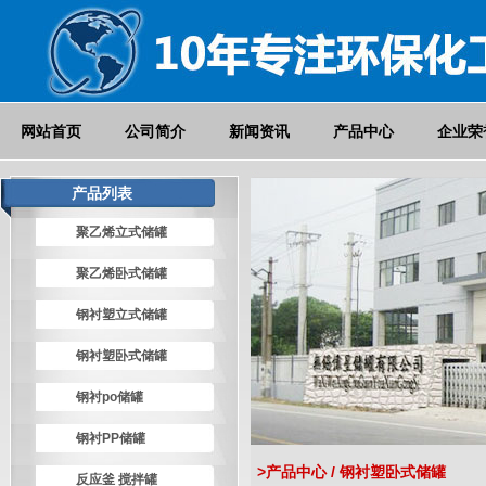
网站首页
公司简介
新闻资讯
产品中心
企业荣
产品列表
聚乙烯立式储罐
聚乙烯卧式储罐
钢衬塑立式储罐
钢衬塑卧式储罐
钢衬po储罐
钢衬PP储罐
>产品中心 / 钢衬塑卧式储罐
反应釜 搅拌罐